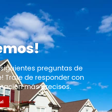
emos!
 siguientes preguntas de
! Trate de responder con
mación más precisos.
uí
Pulse
Enter ↵