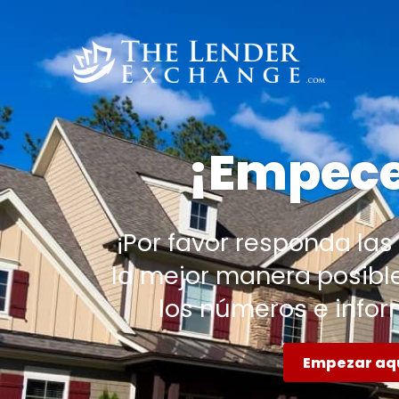
¡Empec
¡Por favor responda las
la mejor manera posible
los números e infor
Empezar aq